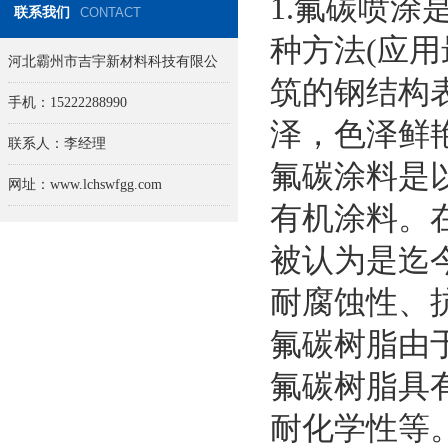
1.氟碳喷
联系我们
CONTACT
种方法(应
河北霸州市吉宇新材料科技有限公
筑的钢结构
司
手机：15222288990
泽，色泽鲜
联系人：李经理
氟碳涂料是
网址：www.lchswfgg.com
有机涂料。
被认为是迄
耐腐蚀性、
氟碳树脂由
氟碳树脂具
耐化学性等